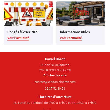
Restez infor
Galerie
Inscription Newsl
Avis
Actualités
Congés février 2021
Informations utiles
Rejoignez-nous
Contact
Voir l'actualité
Voir l'actualité
Daniel Baron
Rue de la Maladrerie
28210 NOGENT-LE-ROI
Afficher la carte
02 37 51 30 53
Horaires d'ouverture
Du Lundi au Vendredi de 8h00 à 12h00 et de 13h30 à 17h30