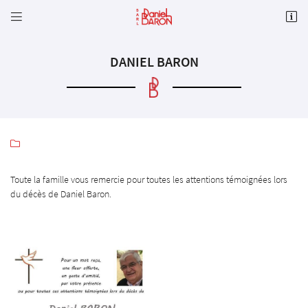


Rue de la Maladrerie
28210 NOGENT-LE-ROI
02 37 51 30 53
DANIEL BARON

Toute la famille vous remercie pour toutes les attentions témoignées lors
du décès de Daniel Baron.
Adresse email de réception

Code Captcha

Rafraîchir le captcha

En cochant cette case, vous consentez à recevoir nos propositions commerciales à l'adresse