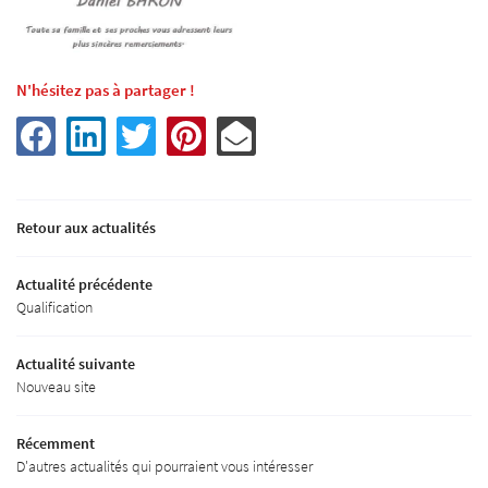
email indiqué ci-dessus. Vous pouvez vous désinscrire à tout moment en utilisant
le
formulaire de désinscription
.
Inscription
N'hésitez pas à partager !
Retour aux actualités
Une questio
Actualité précédente
Accueil
Qualification
02 37 51 30 53
L'équipe
Actualité suivante
nnerie Gros Oeuvre
Nouveau site
Isolation
Récemment
Aménagement
D'autres actualités qui pourraient vous intéresser