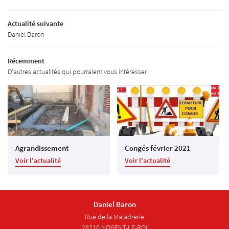
Isolation
Actualité suivante
Aménagement
Daniel Baron
Restez infor
Galerie
Récemment
Inscription Newsl
Avis
D'autres actualités qui pourraient vous intéresser
Actualités
Rejoignez-nous
Contact
Agrandissement
Congés février 2021
Voir l'actualité
Voir l'actualité
Daniel Baron
Rue de la Maladrerie
28210 NOGENT-LE-ROI